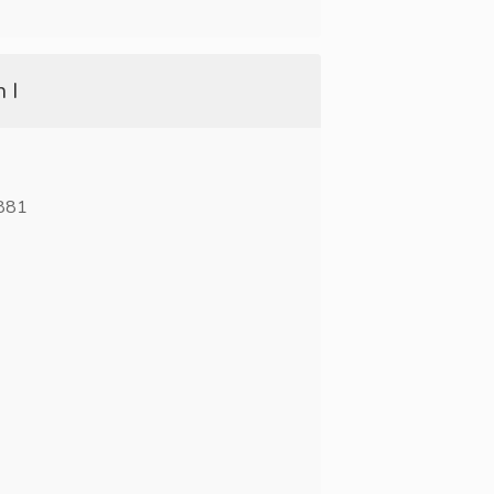
 I
881