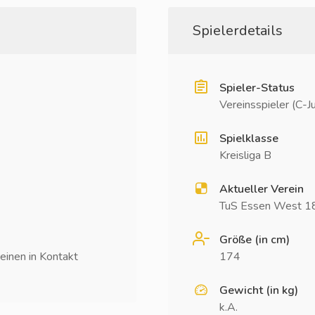
Spielerdetails
Spieler-Status
Vereinsspieler (C-J
Spielklasse
Kreisliga B
Aktueller Verein
TuS Essen West 1
Größe (in cm)
einen in Kontakt
174
Gewicht (in kg)
k.A.