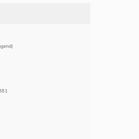
ugend)
881