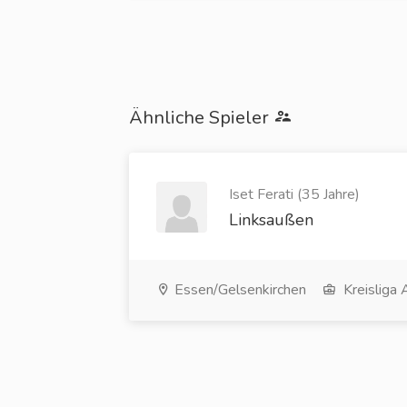
Ähnliche Spieler
Iset Ferati (35 Jahre)
Linksaußen
Essen/Gelsenkirchen
Kreisliga 