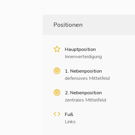
Positionen
Hauptposition
Innenverteidigung
1. Nebenposition
defensives Mittelfeld
2. Nebenposition
zentrales Mittelfeld
Fuß
Links