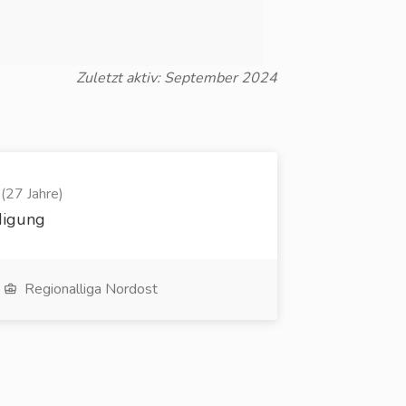
Zuletzt aktiv: September 2024
(27 Jahre)
digung
Regionalliga Nordost