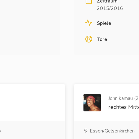
Zeitraum
2015/2016
Spiele
Tore
John kamau (2
rechtes Mitt
s
Essen/Gelsenkirchen