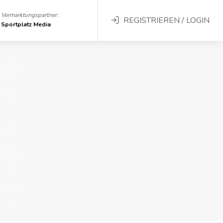
Vermarktungspartner:
REGISTRIEREN / LOGIN
Sportplatz Media