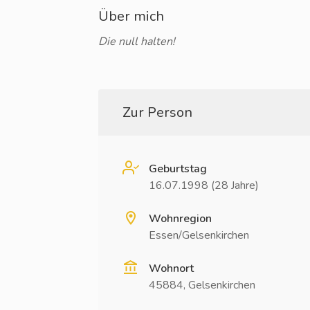
Über mich
Die null halten!
Zur Person
Geburtstag
16.07.1998 (28 Jahre)
Wohnregion
Essen/Gelsenkirchen
Wohnort
45884, Gelsenkirchen