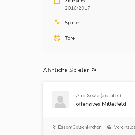
Zeitraum
2016/2017
Spiele
Tore
Ähnliche Spieler
Amir Soulti (38 Jahre)
offensives Mittelfeld
Essen/Gelsenkirchen
Vereinslo