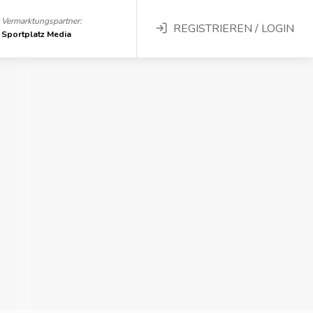
Vermarktungspartner:
REGISTRIEREN / LOGIN
Sportplatz Media