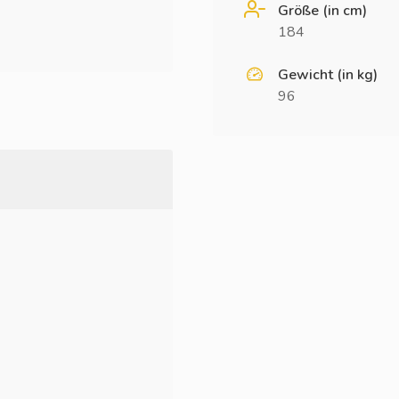
Größe (in cm)
184
Gewicht (in kg)
96