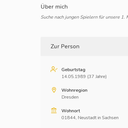
Über mich
Suche nach jungen Spielern für unsere 1.
Zur Person
Geburtstag
14.05.1989 (37 Jahre)
Wohnregion
Dresden
Wohnort
01844, Neustadt in Sachsen