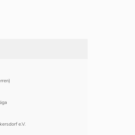
rren)
liga
ersdorf e.V.