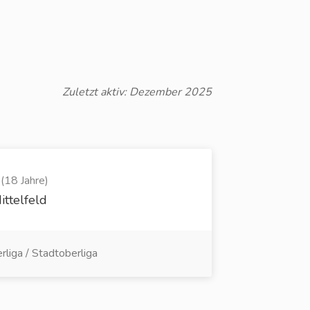
Zuletzt aktiv: Dezember 2025
(18 Jahre)
ittelfeld
rliga / Stadtoberliga