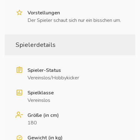
Vorstellungen
Der Spieler schaut sich nur ein bisschen um.
Spielerdetails
Spieler-Status
Vereinslos/Hobbykicker
Spielklasse
Vereinslos
Größe (in cm)
180
Gewicht (in kg)