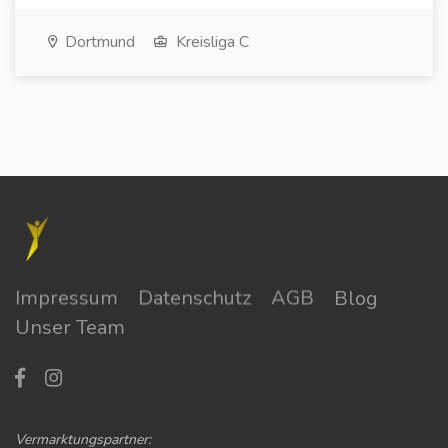
Dortmund
Kreisliga C
Impressum
Datenschutz
AGB
Blog
Unser Team
Vermarktungspartner: