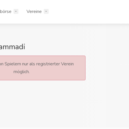
rbörse
Vereine
ammadi
n Spielern nur als registrierter Verein
möglich.