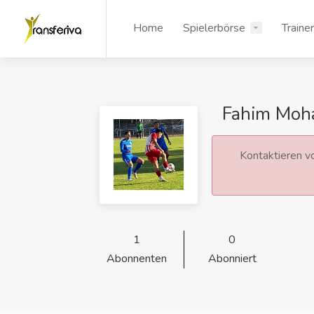
Home
Spielerbörse
Traine
Fahim Moh
Kontaktieren vo
1
0
Abonnenten
Abonniert