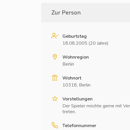
Zur Person
Geburtstag
18.08.2005 (20 Jahre)
Wohnregion
Berlin
Wohnort
10318, Berlin
Vorstellungen
Der Spieler möchte gerne mit Ver
treten.
Telefonnummer