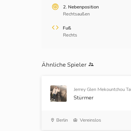
2. Nebenposition
Rechtsaußen
Fuß
Rechts
Ähnliche Spieler
Jerrey Glen Mekountchou Tal
Stürmer
Berlin
Vereinslos