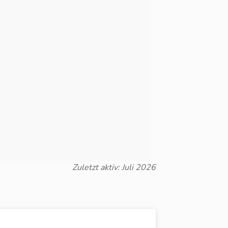
Zuletzt aktiv: Juli 2026