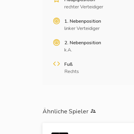
rechter Verteidiger
1. Nebenposition
linker Verteidiger
2. Nebenposition
k.A.
Fuß
Rechts
Ähnliche Spieler