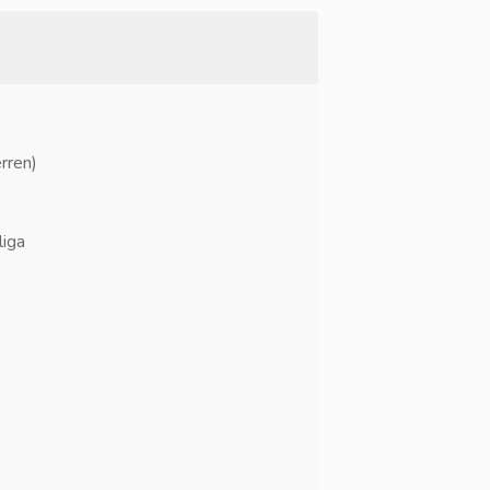
rren)
liga