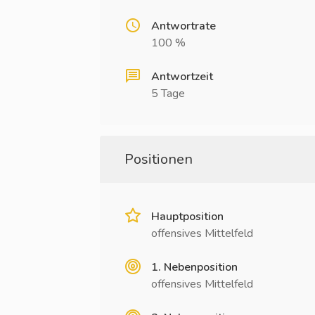
Antwortrate
100 %
Antwortzeit
5 Tage
Positionen
Hauptposition
offensives Mittelfeld
1. Nebenposition
offensives Mittelfeld