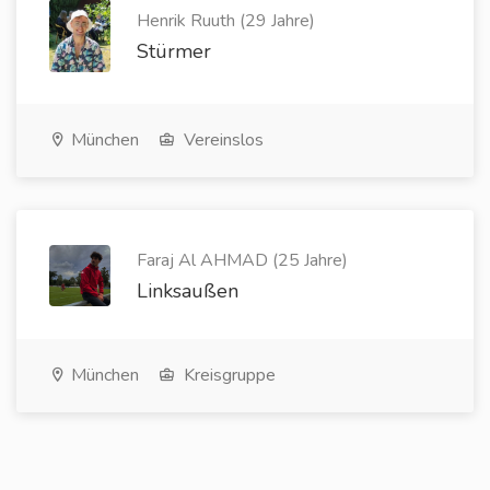
Henrik Ruuth (29 Jahre)
Stürmer
München
Vereinslos
Faraj Al AHMAD (25 Jahre)
Linksaußen
München
Kreisgruppe