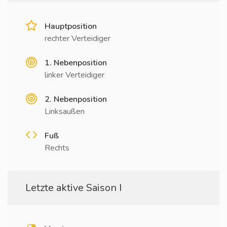
Hauptposition
rechter Verteidiger
1. Nebenposition
linker Verteidiger
2. Nebenposition
Linksaußen
Fuß
Rechts
Letzte aktive Saison I