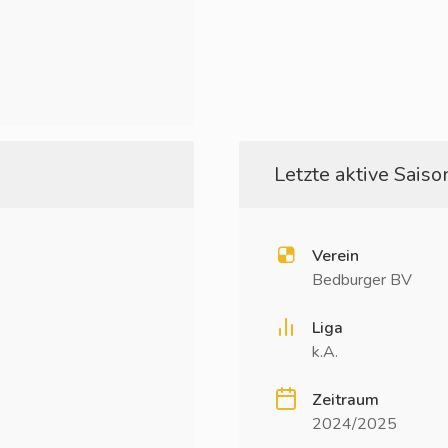
Letzte aktive Saison
Verein
Bedburger BV
Liga
k.A.
Zeitraum
2024/2025