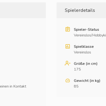
Spielerdetails
Spieler-Status
Vereinslos/Hobbyki
Spielklasse
Vereinslos
Größe (in cm)
175
Gewicht (in kg)
einen in Kontakt
85