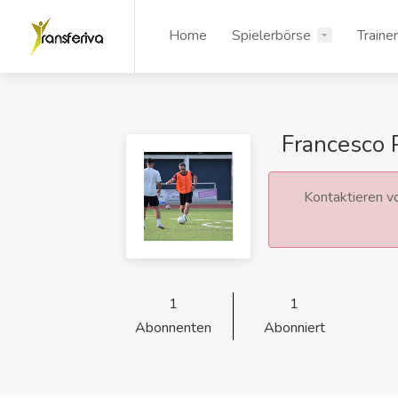
Home
Spielerbörse
Traine
Francesco 
Kontaktieren vo
1
1
Abonnenten
Abonniert