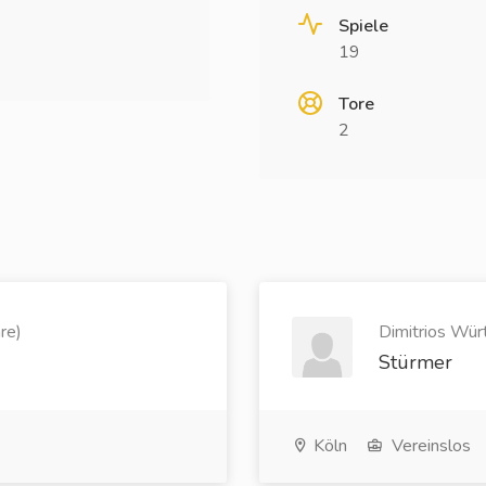
Spiele
19
Tore
2
re)
Dimitrios Würt
Stürmer
Köln
Vereinslos