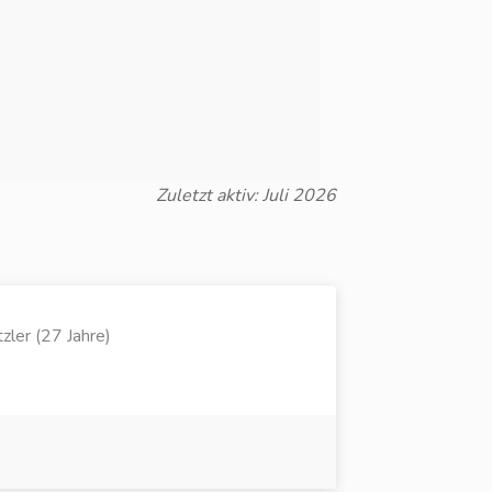
Zuletzt aktiv: Juli 2026
zler (27 Jahre)