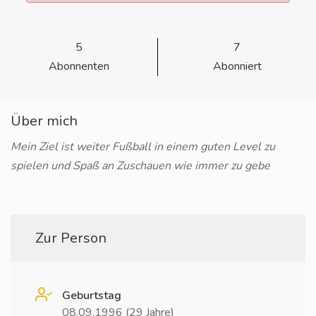
5
7
Abonnenten
Abonniert
Über mich
Mein Ziel ist weiter Fußball in einem guten Level zu
spielen und Spaß an Zuschauen wie immer zu gebe
Zur Person
Geburtstag
08.09.1996 (29 Jahre)