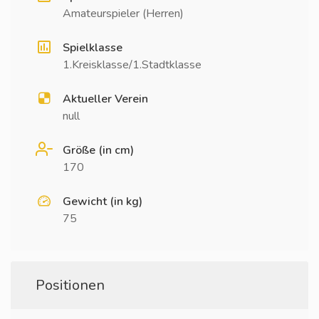
Amateurspieler (Herren)
Spielklasse
1.Kreisklasse/1.Stadtklasse
Aktueller Verein
null
Größe (in cm)
170
Gewicht (in kg)
75
Positionen