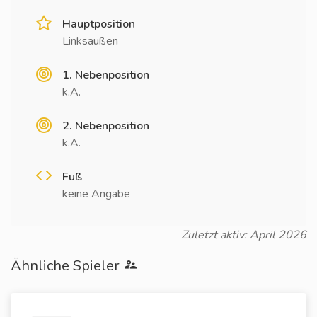
Hauptposition
Linksaußen
1. Nebenposition
k.A.
2. Nebenposition
k.A.
Fuß
keine Angabe
Zuletzt aktiv: April 2026
Ähnliche Spieler