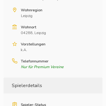
Wohnregion
Leipzig
Wohnort
04288, Leipzig
Vorstellungen
k.A.
Telefonnummer
Nur für Premium Vereine
Spielerdetails
Spieler-Status