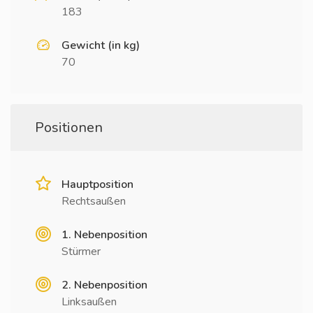
183
Gewicht (in kg)
70
Positionen
Hauptposition
Rechtsaußen
1. Nebenposition
Stürmer
2. Nebenposition
Linksaußen