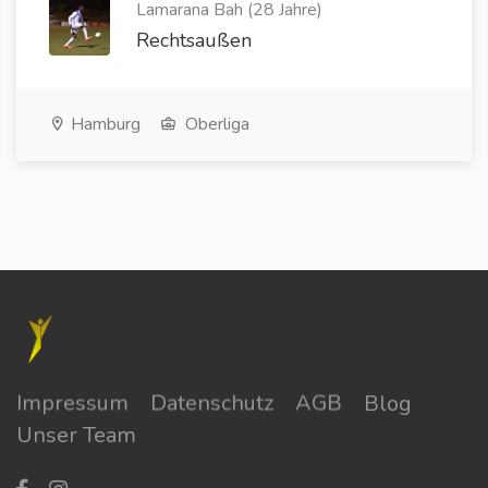
Lamarana Bah (28 Jahre)
Rechtsaußen
Hamburg
Oberliga
Impressum
Datenschutz
AGB
Blog
Unser Team