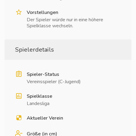
Vorstellungen
Der Spieler würde nur in eine höhere
Spielklasse wechseln.
Spielerdetails
Spieler-Status
Vereinsspieler (C-Jugend)
Spielklasse
Landesliga
Aktueller Verein
Größe (in cm)