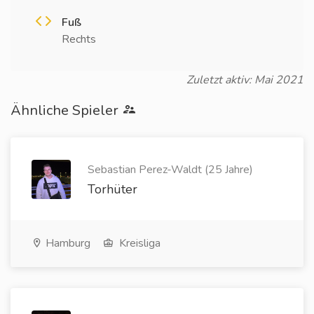
Fuß
Rechts
Zuletzt aktiv: Mai 2021
Ähnliche Spieler
Sebastian Perez-Waldt (25 Jahre)
Torhüter
Hamburg
Kreisliga