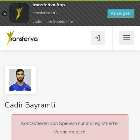
transferiva App
Anzeigen
transferiva UG
Laden - bei Google Play
Gadir Bayramli
Kontaktieren von Spielern nur als registrierter
Verein möglich.