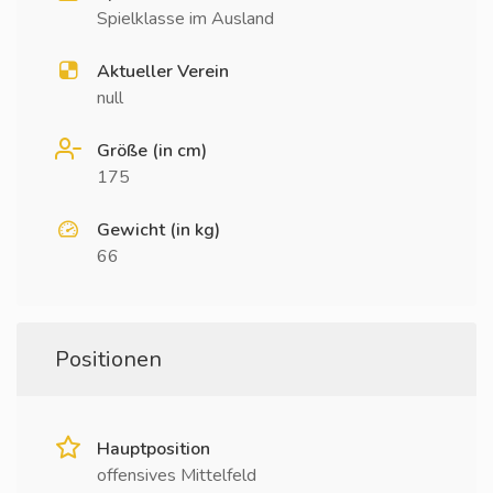
Spielklasse im Ausland
Aktueller Verein
null
Größe (in cm)
175
Gewicht (in kg)
66
Positionen
Hauptposition
offensives Mittelfeld