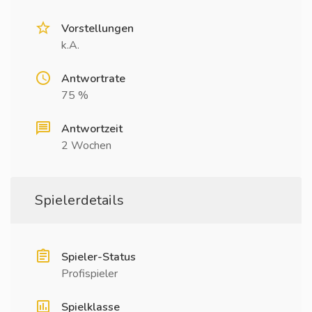
Vorstellungen
k.A.
Antwortrate
75 %
Antwortzeit
2 Wochen
Spielerdetails
Spieler-Status
Profispieler
Spielklasse