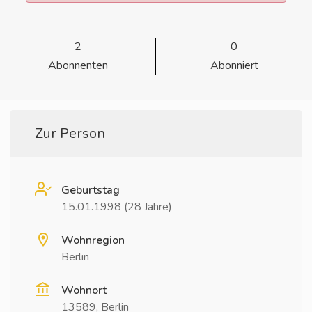
2
0
Abonnenten
Abonniert
Zur Person
Geburtstag
15.01.1998 (28 Jahre)
Wohnregion
Berlin
Wohnort
13589, Berlin