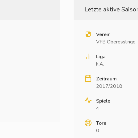
Letzte aktive Saison
Verein
VFB Oberesslinge
Liga
k.A.
Zeitraum
2017/2018
Spiele
4
Tore
0