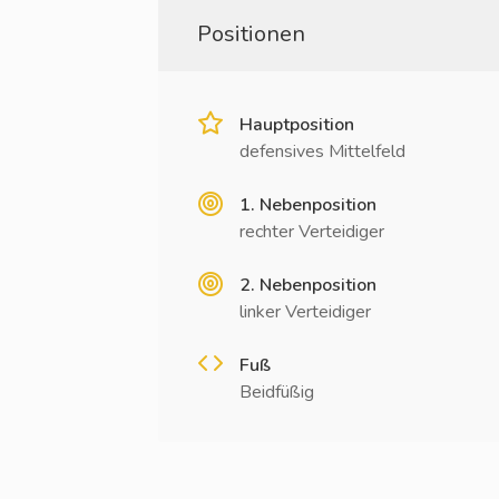
Positionen
Hauptposition
defensives Mittelfeld
1. Nebenposition
rechter Verteidiger
2. Nebenposition
linker Verteidiger
Fuß
Beidfüßig