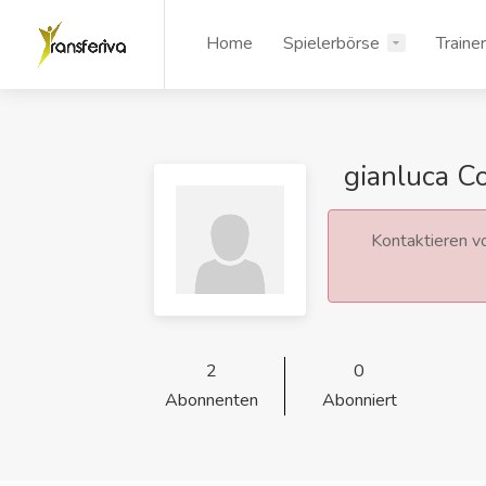
Home
Spielerbörse
Traine
gianluca C
Kontaktieren vo
2
0
Abonnenten
Abonniert