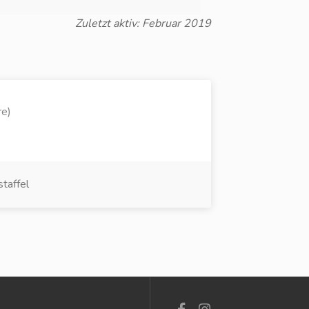
Zuletzt aktiv: Februar 2019
re)
taffel