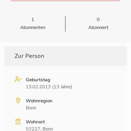
1
0
Abonnenten
Abonniert
Zur Person
Geburtstag
13.02.2013 (13 Jahre)
Wohnregion
Bonn
Wohnort
53227, Bonn