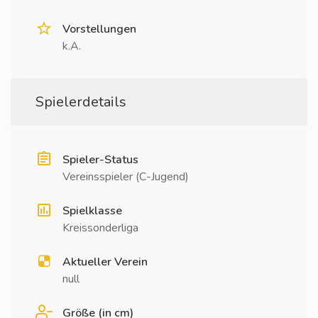
Vorstellungen
k.A.
Spielerdetails
Spieler-Status
Vereinsspieler (C-Jugend)
Spielklasse
Kreissonderliga
Aktueller Verein
null
Größe (in cm)