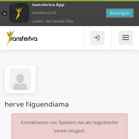
transferiva App
Anzeigen
transferiva UG
Laden - bei Google Play
herve Nguendiama
Kontaktieren von Spielern nur als registrierter
Verein möglich.