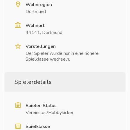
Wohnregion
Dortmund
Wohnort
44141, Dortmund
Vorstellungen
Der Spieler würde nur in eine höhere
Spielklasse wechseln.
Spielerdetails
Spieler-Status
Vereinslos/Hobbykicker
Spielklasse