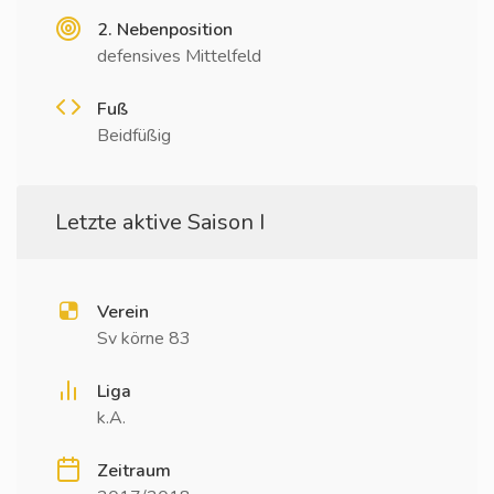
2. Nebenposition
defensives Mittelfeld
Fuß
Beidfüßig
Letzte aktive Saison I
Verein
Sv körne 83
Liga
k.A.
Zeitraum