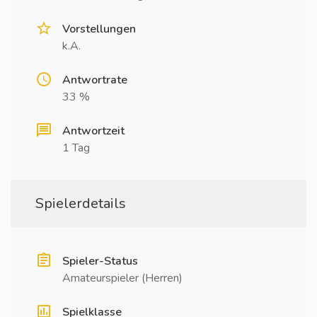
Vorstellungen
k.A.
Antwortrate
33 %
Antwortzeit
1 Tag
Spielerdetails
Spieler-Status
Amateurspieler (Herren)
Spielklasse