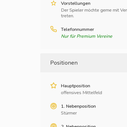
Vorstellungen
Der Spieler möchte gerne mit Ver
treten.
Telefonnummer
Nur für Premium Vereine
Positionen
Hauptposition
offensives Mittelfeld
1. Nebenposition
Stürmer
2. Nebenposition