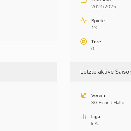
2024/2025
Spiele
13
Tore
0
Letzte aktive Saison
Verein
SG Einheit Halle
Liga
k.A.