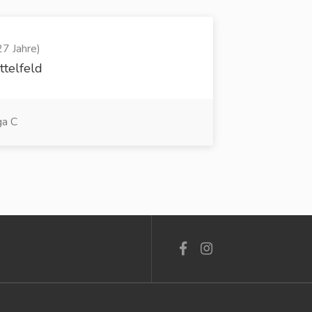
27 Jahre)
ttelfeld
ga C