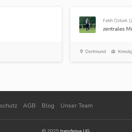
Fatih Öztürk (
zentrales Mi
Dortmund
Kreisli
schutz
AGB
Blog
Unser Team
© 2025
transferiva UG
.