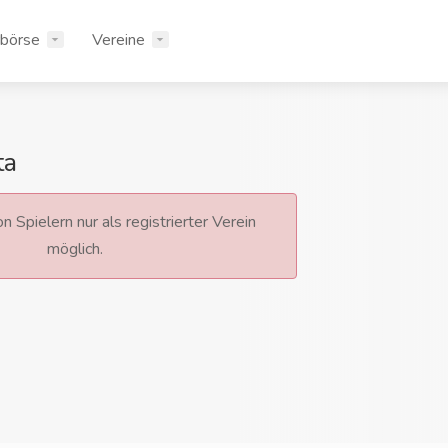
rbörse
Vereine
ta
n Spielern nur als registrierter Verein
möglich.