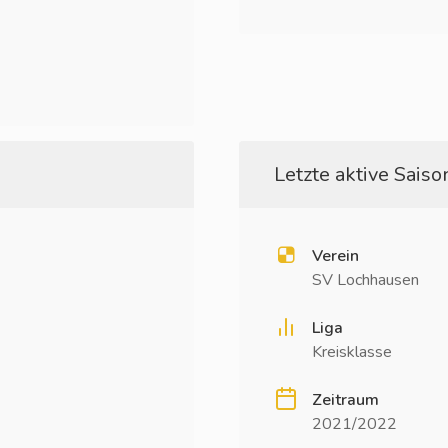
Letzte aktive Saison
Verein
SV Lochhausen
Liga
Kreisklasse
Zeitraum
2021/2022