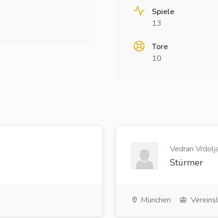
Spiele
13
Tore
10
Vedran Vrdolja
Stürmer
München
Vereins