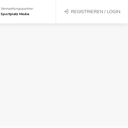
Vermarktungspartner:
REGISTRIEREN / LOGIN
Sportplatz Media