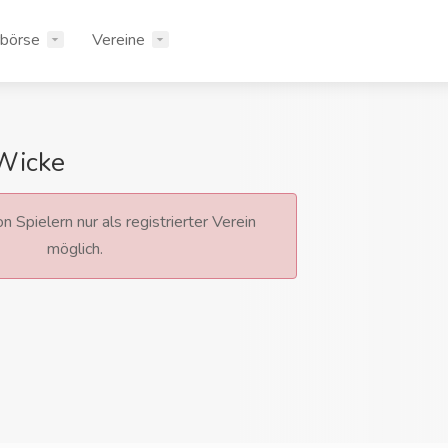
rbörse
Vereine
 Wicke
n Spielern nur als registrierter Verein
möglich.