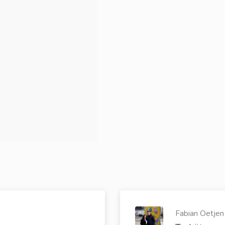
Fabian Oetjen