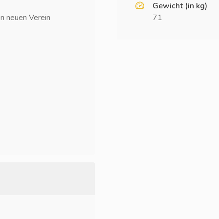
Gewicht (in kg)
en neuen Verein
71