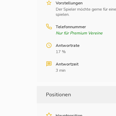
Vorstellungen
Der Spieler möchte gerne für ein
spielen.
Telefonnummer
Nur für Premium Vereine
Antwortrate
17 %
Antwortzeit
3 min
Positionen
Hauptposition