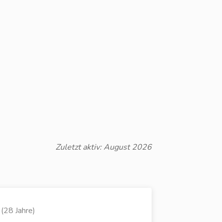
Zuletzt aktiv: August 2026
 (28 Jahre)