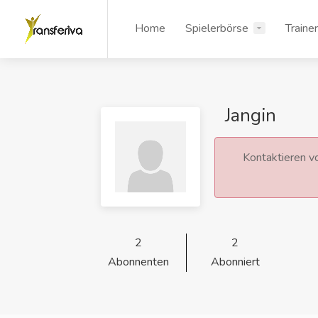
Home
Spielerbörse
Traine
Jangin
Kontaktieren vo
2
2
Abonnenten
Abonniert