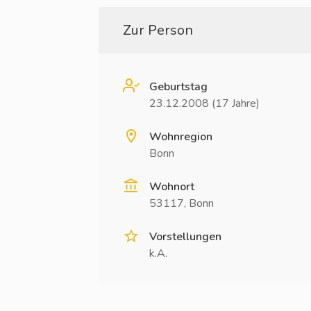
Zur Person
Geburtstag
23.12.2008 (17 Jahre)
Wohnregion
Bonn
Wohnort
53117, Bonn
Vorstellungen
k.A.