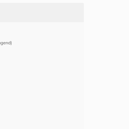
ugend)