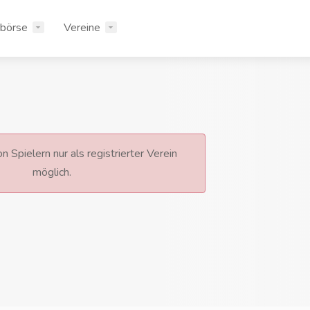
rbörse
Vereine
n Spielern nur als registrierter Verein
möglich.