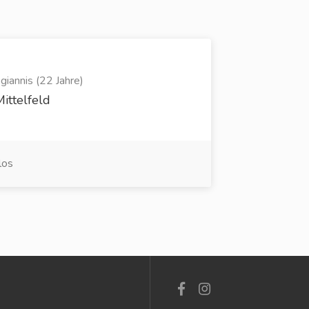
iannis (22 Jahre)
ittelfeld
los