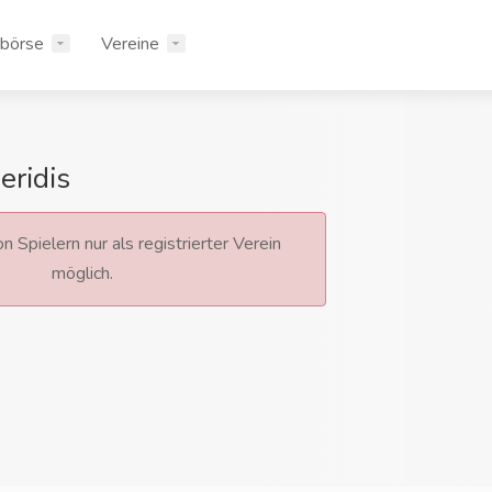
rbörse
Vereine
eridis
n Spielern nur als registrierter Verein
möglich.