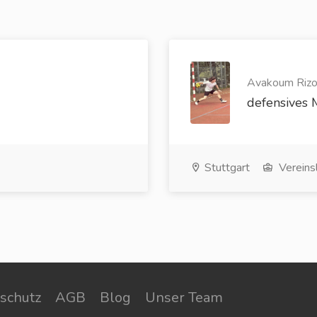
Avakoum Rizog
defensives M
Stuttgart
Vereins
schutz
AGB
Blog
Unser Team