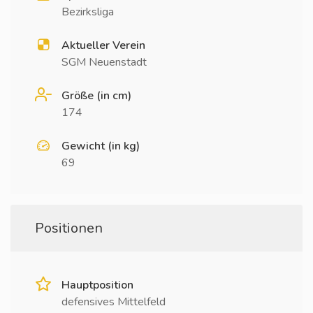
Bezirksliga
Aktueller Verein
SGM Neuenstadt
Größe (in cm)
174
Gewicht (in kg)
69
Positionen
Hauptposition
defensives Mittelfeld