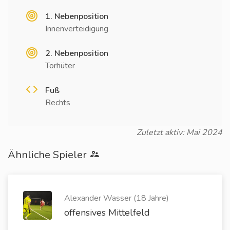
1. Nebenposition
Innenverteidigung
2. Nebenposition
Torhüter
Fuß
Rechts
Zuletzt aktiv: Mai 2024
Ähnliche Spieler
Alexander Wasser (18 Jahre)
offensives Mittelfeld