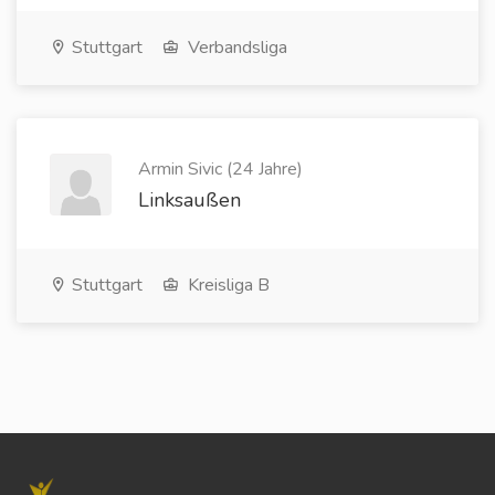
Stuttgart
Verbandsliga
Armin Sivic (24 Jahre)
Linksaußen
Stuttgart
Kreisliga B