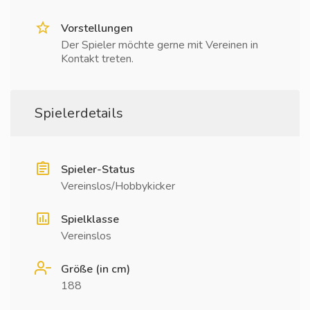
Vorstellungen
Der Spieler möchte gerne mit Vereinen in
Kontakt treten.
Spielerdetails
Spieler-Status
Vereinslos/Hobbykicker
Spielklasse
Vereinslos
Größe (in cm)
188