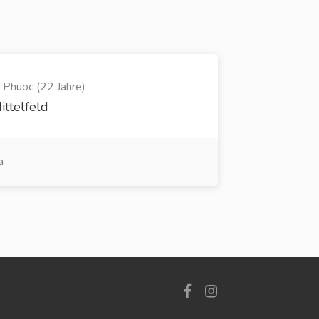
n Phuoc (22 Jahre)
ittelfeld
a