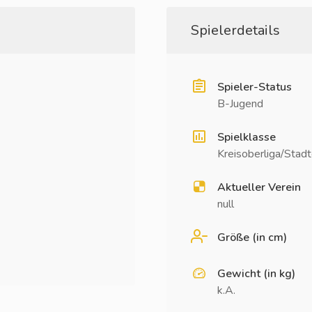
Spielerdetails
Spieler-Status
B-Jugend
Spielklasse
Kreisoberliga/Stadt
Aktueller Verein
null
Größe (in cm)
Gewicht (in kg)
k.A.