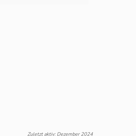
Zuletzt aktiv: Dezember 2024