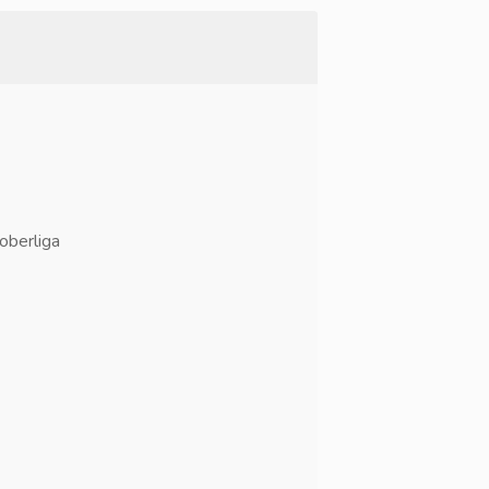
oberliga