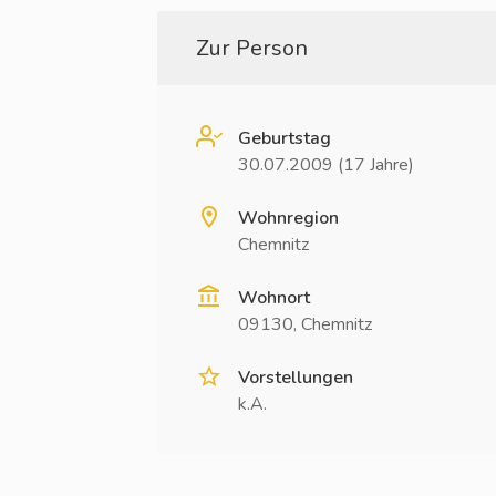
Zur Person
Geburtstag
30.07.2009 (17 Jahre)
Wohnregion
Chemnitz
Wohnort
09130, Chemnitz
Vorstellungen
k.A.