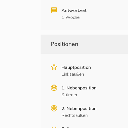
Antwortzeit
1 Woche
Positionen
Hauptposition
Linksaußen
1. Nebenposition
Stürmer
2. Nebenposition
Rechtsaußen