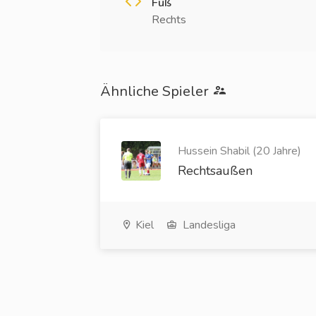
Fuß
Rechts
Ähnliche Spieler
Hussein Shabil (20 Jahre)
Rechtsaußen
Kiel
Landesliga