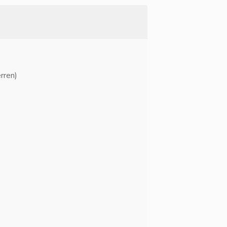
rren)