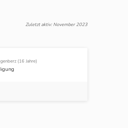
Zuletzt aktiv: November 2023
genberz (16 Jahre)
digung