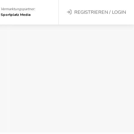
Vermarktungspartner:
REGISTRIEREN / LOGIN
Sportplatz Media