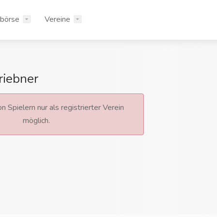
rbörse
Vereine
riebner
n Spielern nur als registrierter Verein
möglich.