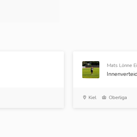
Mats Lönne Ei
Innenvertei
Kiel
Oberliga