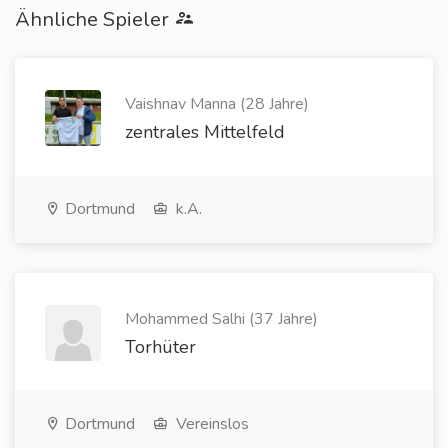
Ähnliche Spieler
Vaishnav Manna (28 Jahre)
zentrales Mittelfeld
Dortmund
k.A.
Mohammed Salhi (37 Jahre)
Torhüter
Dortmund
Vereinslos