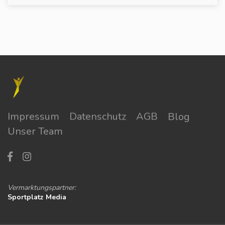
Impressum
Datenschutz
AGB
Blog
Unser Team
Vermarktungspartner:
Sportplatz Media