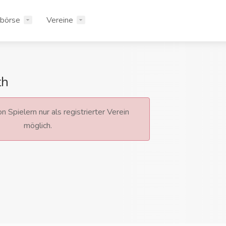
rbörse
Vereine
th
n Spielern nur als registrierter Verein
möglich.