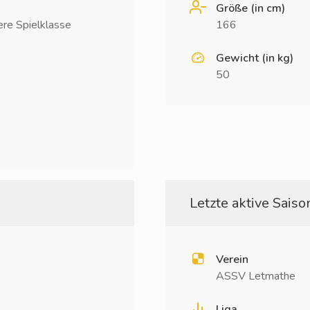
Größe (in cm)
ere Spielklasse
166
Gewicht (in kg)
50
Letzte aktive Saison
Verein
ASSV Letmathe
Liga