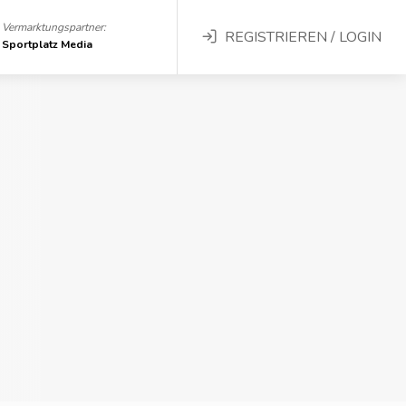
Vermarktungspartner:
REGISTRIEREN / LOGIN
Sportplatz Media