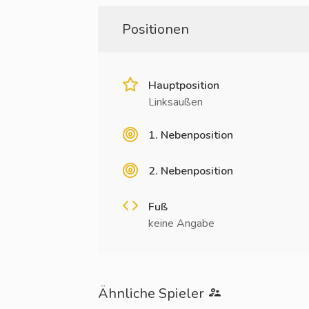
Positionen
Hauptposition
Linksaußen
1. Nebenposition
2. Nebenposition
Fuß
keine Angabe
Ähnliche Spieler