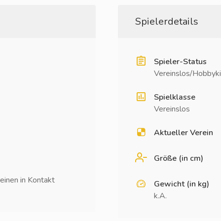
Spielerdetails
Spieler-Status
Vereinslos/Hobbyki
Spielklasse
Vereinslos
Aktueller Verein
Größe (in cm)
einen in Kontakt
Gewicht (in kg)
k.A.