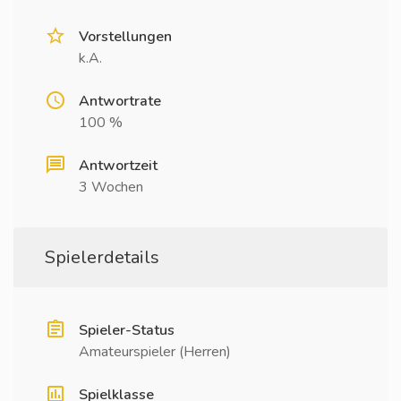
Vorstellungen
k.A.
Antwortrate
100 %
Antwortzeit
3 Wochen
Spielerdetails
Spieler-Status
Amateurspieler (Herren)
Spielklasse