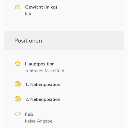
Gewicht (in kg)
k.A.
Positionen
Hauptposition
zentrales Mittelfeld
1. Nebenposition
2. Nebenposition
Fuß
keine Angabe