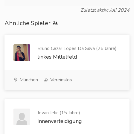
Zuletzt aktiv: Juli 2024
Ähnliche Spieler
Bruno Cezar Lopes Da Silva (25 Jahre)
linkes Mittelfeld
München
Vereinslos
Jovan Jelic (15 Jahre)
Innenverteidigung