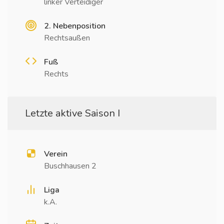
linker Verteidiger
2. Nebenposition
Rechtsaußen
Fuß
Rechts
Letzte aktive Saison I
Verein
Buschhausen 2
Liga
k.A.