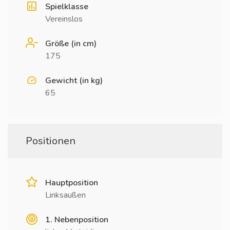
Spielklasse
Vereinslos
Größe (in cm)
175
Gewicht (in kg)
65
Positionen
Hauptposition
Linksaußen
1. Nebenposition