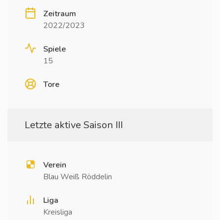
Zeitraum
2022/2023
Spiele
15
Tore
Letzte aktive Saison III
Verein
Blau Weiß Röddelin
Liga
Kreisliga