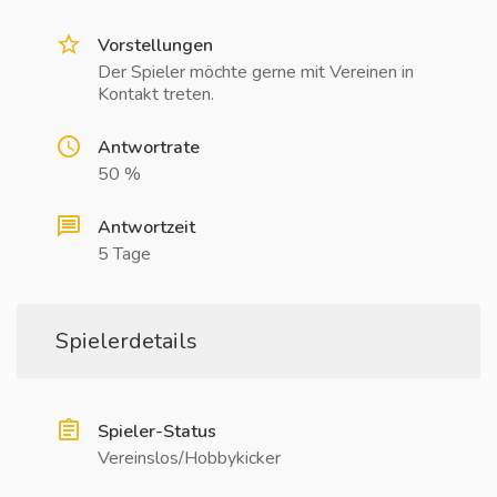
Vorstellungen
Der Spieler möchte gerne mit Vereinen in
Kontakt treten.
Antwortrate
50 %
Antwortzeit
5 Tage
Spielerdetails
Spieler-Status
Vereinslos/Hobbykicker