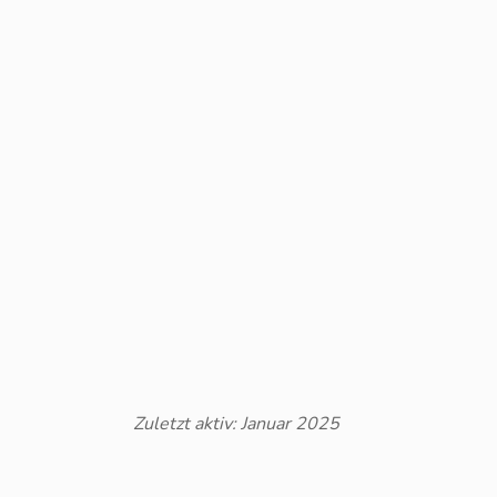
Zuletzt aktiv: Januar 2025