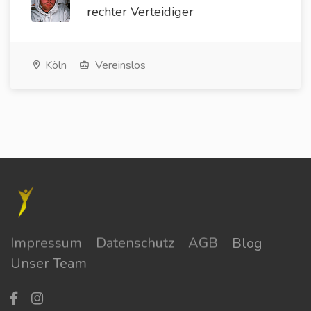
rechter Verteidiger
Köln
Vereinslos
Impressum
Datenschutz
AGB
Blog
Unser Team