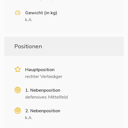
Gewicht (in kg)
k.A.
Positionen
Hauptposition
rechter Verteidiger
1. Nebenposition
defensives Mittelfeld
2. Nebenposition
k.A.