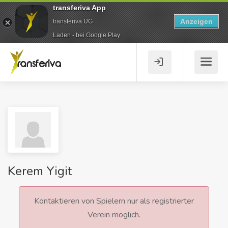
transferiva App
Anzeigen
transferiva UG
Laden - bei Google Play
Kerem Yigit
Kontaktieren von Spielern nur als registrierter
Verein möglich.