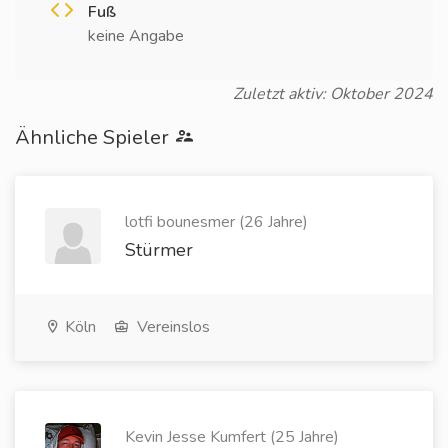
Fuß
keine Angabe
Zuletzt aktiv: Oktober 2024
Ähnliche Spieler
lotfi bounesmer (26 Jahre)
Stürmer
Köln
Vereinslos
Kevin Jesse Kumfert (25 Jahre)