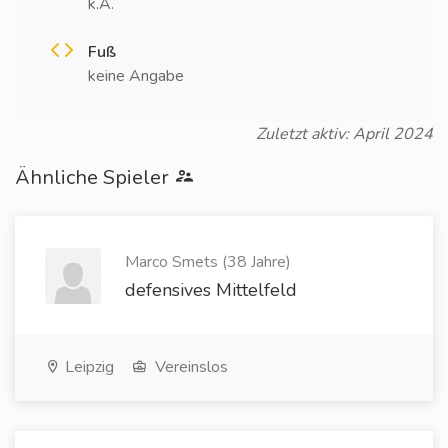
k.A.
Fuß
keine Angabe
Zuletzt aktiv: April 2024
Ähnliche Spieler
Marco Smets (38 Jahre)
defensives Mittelfeld
Leipzig
Vereinslos