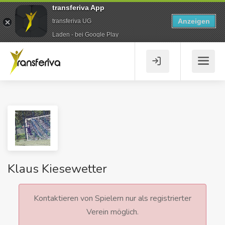
transferiva App
Anzeigen
transferiva UG
Laden - bei Google Play
Klaus Kiesewetter
Kontaktieren von Spielern nur als registrierter
Verein möglich.