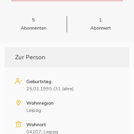
5
1
Abonnenten
Abonniert
Zur Person
Geburtstag
25.01.1995 (31 Jahre)
Wohnregion
Leipzig
Wohnort
04207, Leipzig