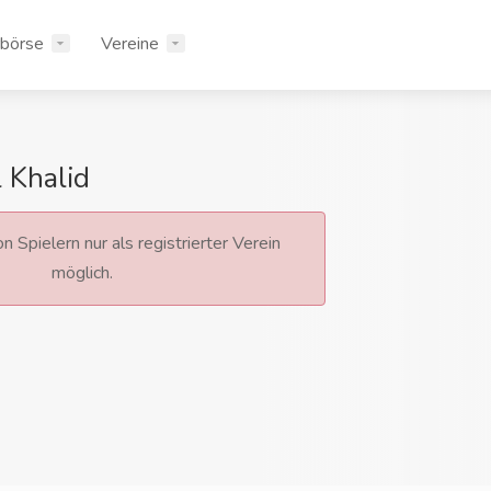
rbörse
Vereine
 Khalid
n Spielern nur als registrierter Verein
möglich.