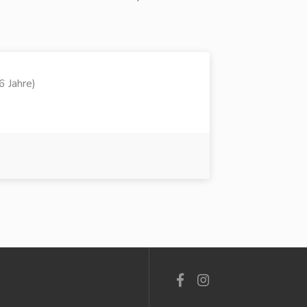
6 Jahre)