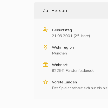
Zur Person
Geburtstag
21.03.2001 (25 Jahre)
Wohnregion
München
Wohnort
82256, Fürstenfeldbruck
Vorstellungen
Der Spieler schaut sich nur ein bi