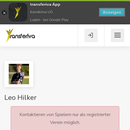
transferiva App
Anzeigen
transferiva UG
Laden - bei Google Play
Leo Hilker
Kontaktieren von Spielern nur als registrierter
Verein möglich.