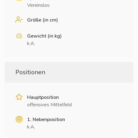
Vereinslos
Größe (in cm)
Gewicht (in kg)
k.A.
Positionen
Hauptposition
offensives Mittelfeld
1. Nebenposition
k.A.