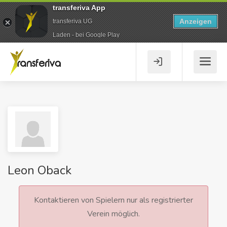
transferiva App
Anzeigen
transferiva UG
Laden - bei Google Play
Leon Oback
Kontaktieren von Spielern nur als registrierter
Verein möglich.