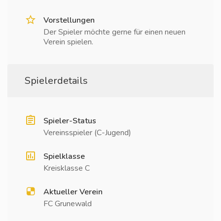
Vorstellungen
Der Spieler möchte gerne für einen neuen
Verein spielen.
Spielerdetails
Spieler-Status
Vereinsspieler (C-Jugend)
Spielklasse
Kreisklasse C
Aktueller Verein
FC Grunewald