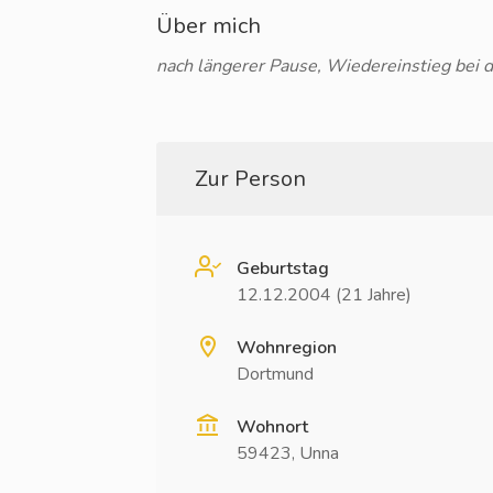
Über mich
nach längerer Pause, Wiedereinstieg bei 
Zur Person
Geburtstag
12.12.2004 (21 Jahre)
Wohnregion
Dortmund
Wohnort
59423, Unna