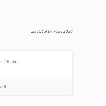
Zuletzt aktiv: März 2026
el (18 Jahre)
ga B