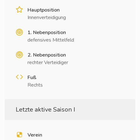
Hauptposition
Innenverteidigung
1. Nebenposition
defensives Mittelfeld
2. Nebenposition
rechter Verteidiger
Fuß
Rechts
Letzte aktive Saison I
Verein