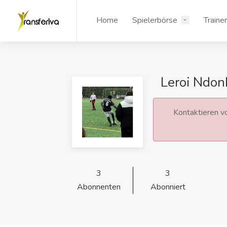
Home
Spielerbörse
Traine
Leroi Ndon
Kontaktieren vo
3
3
Abonnenten
Abonniert