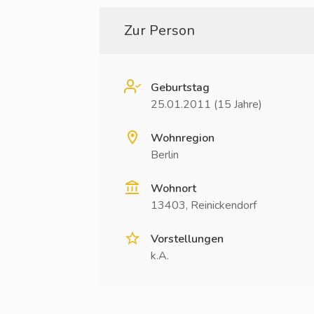
Zur Person
Geburtstag
25.01.2011 (15 Jahre)
Wohnregion
Berlin
Wohnort
13403, Reinickendorf
Vorstellungen
k.A.