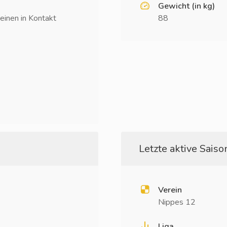
Gewicht (in kg)
einen in Kontakt
88
Letzte aktive Saison
Verein
Nippes 12
Liga