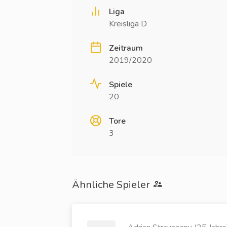
Liga
Kreisliga D
Zeitraum
2019/2020
Spiele
20
Tore
3
Ähnliche Spieler