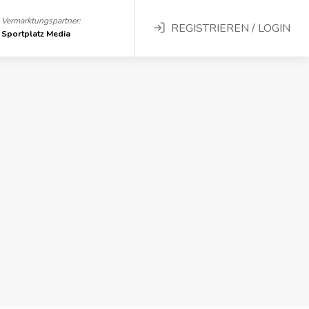
Vermarktungspartner:
REGISTRIEREN / LOGIN
Sportplatz Media