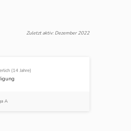
Zuletzt aktiv: Dezember 2022
lich (14 Jahre)
digung
ga A