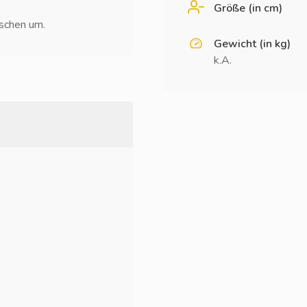
Größe (in cm)
sschen um.
Gewicht (in kg)
k.A.