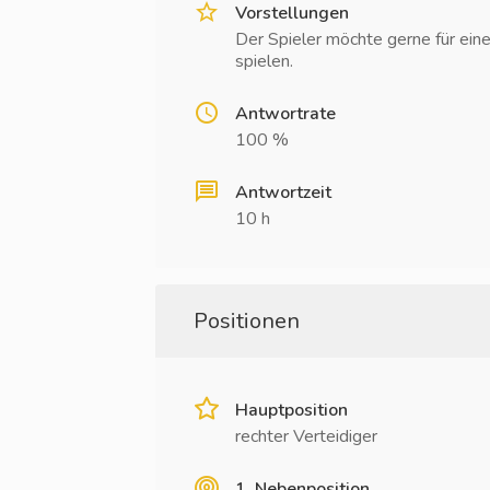
Vorstellungen
Der Spieler möchte gerne für ein
spielen.
Antwortrate
100 %
Antwortzeit
10 h
Positionen
Hauptposition
rechter Verteidiger
1. Nebenposition