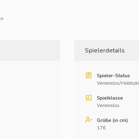
en
Spielerdetails
Spieler-Status
Vereinslos/Hobbyki
Spielklasse
Vereinslos
Größe (in cm)
176