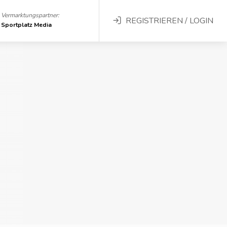
Vermarktungspartner:
REGISTRIEREN / LOGIN
Sportplatz Media