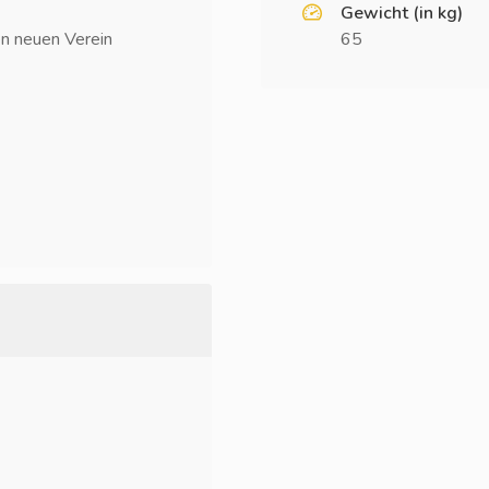
Gewicht (in kg)
en neuen Verein
65