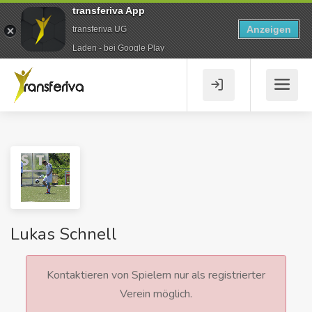
transferiva App
Anzeigen
transferiva UG
Laden - bei Google Play
Lukas Schnell
Kontaktieren von Spielern nur als registrierter
Verein möglich.