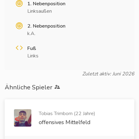
1. Nebenposition
Linksaußen
2. Nebenposition
k.A.
Fuß
Links
Zuletzt aktiv: Juni 2026
Ähnliche Spieler
Tobias Trimborn (22 Jahre)
offensives Mittelfeld