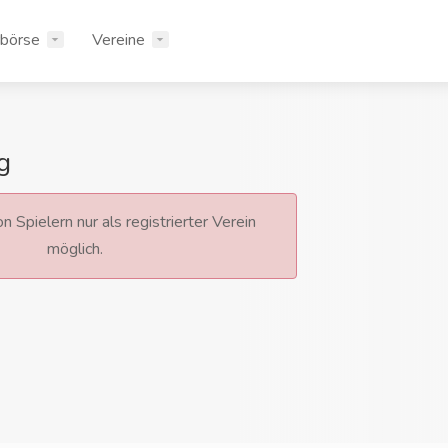
rbörse
Vereine
g
n Spielern nur als registrierter Verein
möglich.