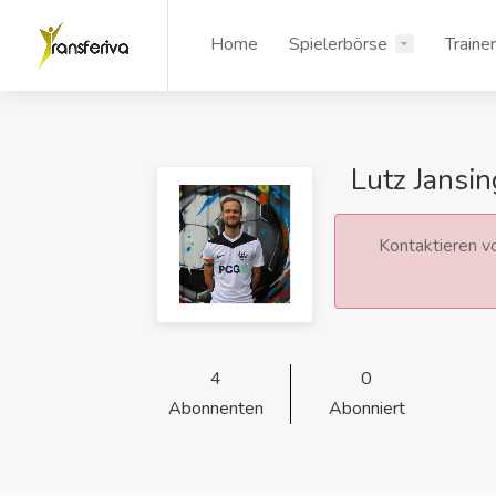
Home
Spielerbörse
Traine
Lutz Jansin
Kontaktieren vo
4
0
Abonnenten
Abonniert