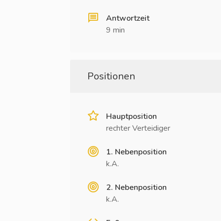
Antwortzeit
9 min
Positionen
Hauptposition
rechter Verteidiger
1. Nebenposition
k.A.
2. Nebenposition
k.A.