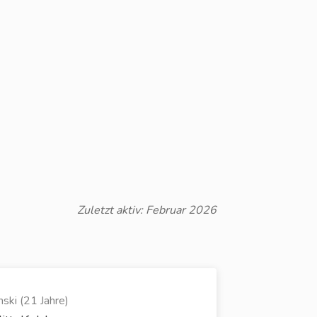
Zuletzt aktiv: Februar 2026
ski (21 Jahre)