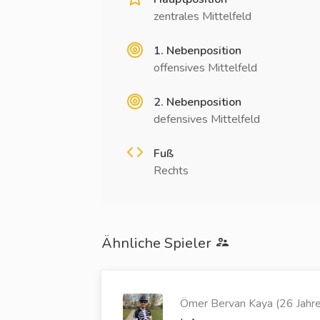
zentrales Mittelfeld
1. Nebenposition
offensives Mittelfeld
2. Nebenposition
defensives Mittelfeld
Fuß
Rechts
Ähnliche Spieler
Ömer Bervan Kaya (26 Jahre