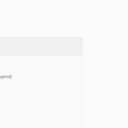
ugend)