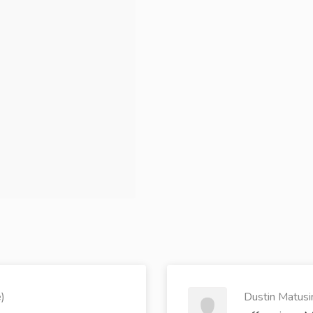
)
Dustin Matusin