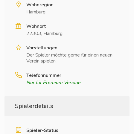
Wohnregion
Hamburg
Wohnort
22303, Hamburg
Vorstellungen
Der Spieler möchte gerne für einen neuen
Verein spielen.
Telefonnummer
Nur für Premium Vereine
Spielerdetails
Spieler-Status