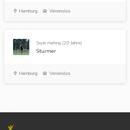
Hamburg
Vereinslos
Siyar mehraj (20 Jahre)
Stürmer
Hamburg
Vereinslos