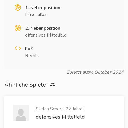
1. Nebenposition
Linksaußen
2. Nebenposition
offensives Mittelfeld
Fuß
Rechts
Zuletzt aktiv: Oktober 2024
Ähnliche Spieler
Stefan Scherz (27 Jahre)
defensives Mittelfeld