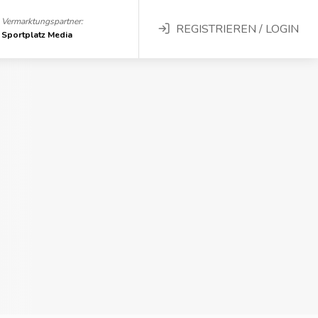
Vermarktungspartner:
REGISTRIEREN / LOGIN
Sportplatz Media