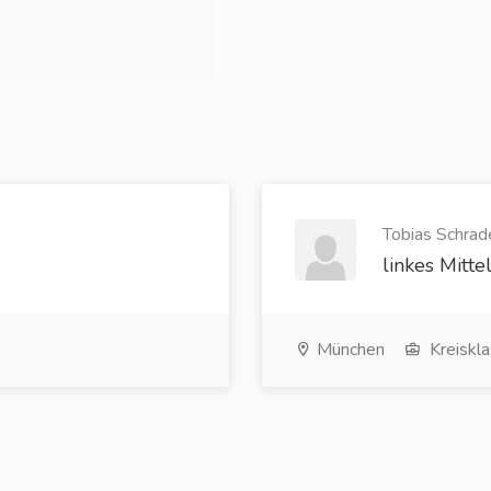
Tobias Schrade
linkes Mitte
München
Kreiskl