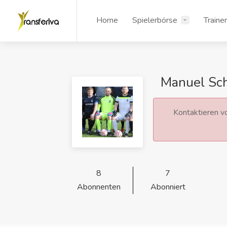
Home
Spielerbörse
Traine
Manuel Sc
Kontaktieren vo
8
7
Abonnenten
Abonniert