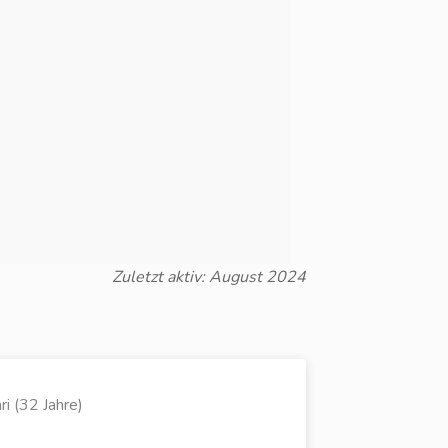
Zuletzt aktiv: August 2024
i (32 Jahre)