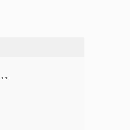
rren)