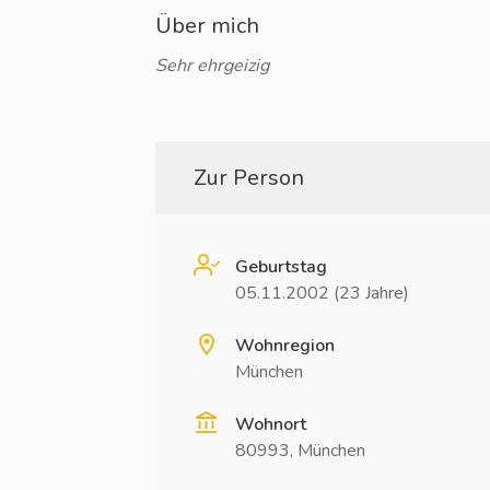
Über mich
Sehr ehrgeizig
Zur Person
Geburtstag
05.11.2002 (23 Jahre)
Wohnregion
München
Wohnort
80993, München