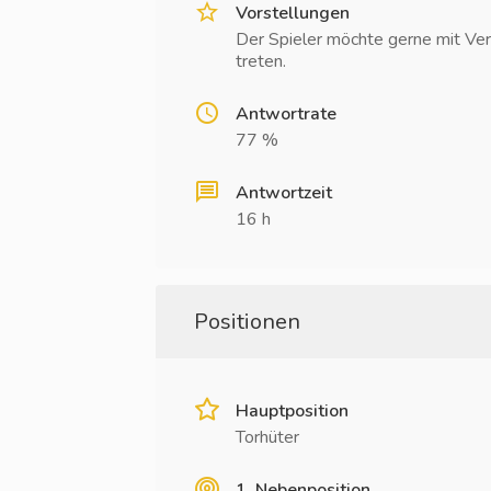
Vorstellungen
Der Spieler möchte gerne mit Ver
treten.
Antwortrate
77 %
Antwortzeit
16 h
Positionen
Hauptposition
Torhüter
1. Nebenposition