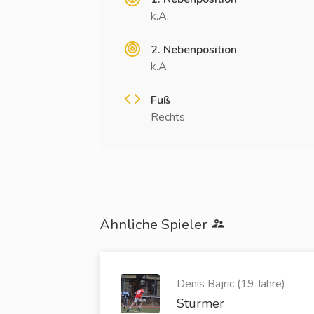
k.A.
2. Nebenposition
k.A.
Fuß
Rechts
Ähnliche Spieler
Denis Bajric (19 Jahre)
Stürmer