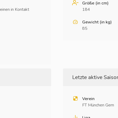
Größe (in cm)
einen in Kontakt
184
Gewicht (in kg)
85
Letzte aktive Saison
Verein
FT München Gern
Liga